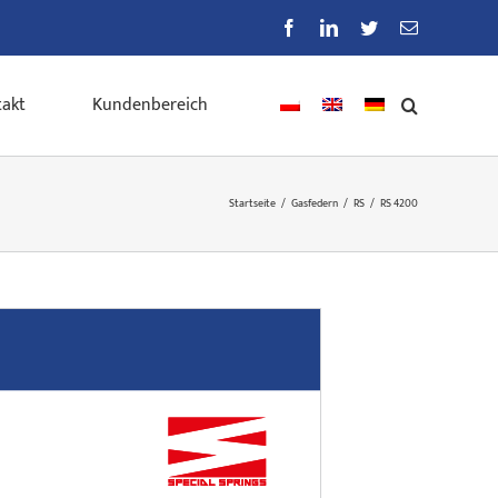
Facebook
LinkedIn
Twitter
E-
Mail
akt
Kundenbereich
Startseite
/
Gasfedern
/
RS
/
RS 4200