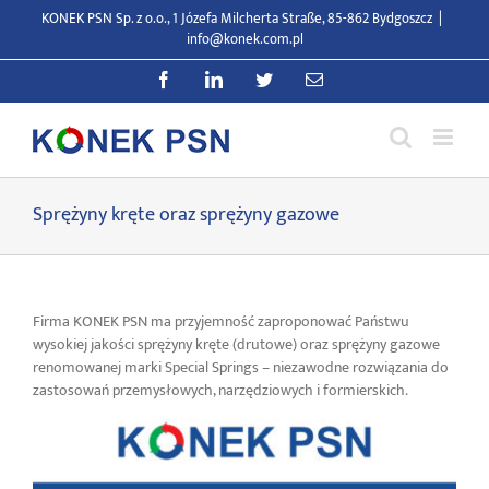
Zum
KONEK PSN Sp. z o.o., 1 Józefa Milcherta Straße, 85-862 Bydgoszcz
|
Inhalt
info@konek.com.pl
springen
Facebook
LinkedIn
Twitter
E-
Mail
Sprężyny kręte oraz sprężyny gazowe
Firma KONEK PSN ma przyjemność zaproponować Państwu
wysokiej jakości sprężyny kręte (drutowe) oraz sprężyny gazowe
renomowanej marki Special Springs – niezawodne rozwiązania do
zastosowań przemysłowych, narzędziowych i formierskich.