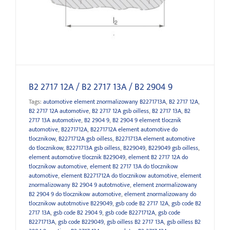
B2 2717 12A / B2 2717 13A / B2 2904 9
B2 2717 12A / B2 2717 13A / B2 2904 9
Tags:
automotive element znormalizowany B2271713A
,
B2 2717 12A
,
B2 2717 12A automotive
,
B2 2717 12A gsb oilless
,
B2 2717 13A
,
B2
2717 13A automotive
,
B2 2904 9
,
B2 2904 9 element tlocznik
automotive
,
B2271712A
,
B2271712A element automotive do
tlocznikow
,
B2271712A gsb oilless
,
B2271713A element automotive
do tlocznikow
,
B2271713A gsb oilless
,
B229049
,
B229049 gsb oilless
,
element automotive tlocznik B229049
,
element B2 2717 12A do
tlocznikow automotive
,
element B2 2717 13A do tlocznikow
automotive
,
element B2271712A do tlocznikow automotive
,
element
znormalizowany B2 2904 9 autotmotive
,
element znormalizowany
B2 2904 9 do tlocznikow automotive
,
element znormalizowany do
tlocznikow autotmotive B229049
,
gsb code B2 2717 12A
,
gsb code B2
2717 13A
,
gsb code B2 2904 9
,
gsb code B2271712A
,
gsb code
B2271713A
,
gsb code B229049
,
gsb oilless B2 2717 13A
,
gsb oilless B2