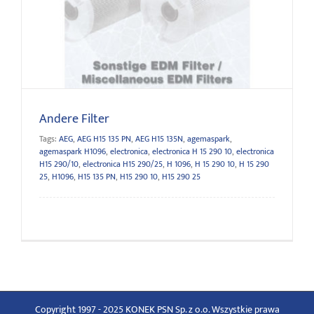
Andere Filter
Andere Filter
Tags:
AEG
,
AEG H15 135 PN
,
AEG H15 135N
,
agemaspark
,
agemaspark H1096
,
electronica
,
electronica H 15 290 10
,
electronica
H15 290/10
,
electronica H15 290/25
,
H 1096
,
H 15 290 10
,
H 15 290
25
,
H1096
,
H15 135 PN
,
H15 290 10
,
H15 290 25
Copyright 1997 - 2025 KONEK PSN Sp. z o.o. Wszystkie prawa