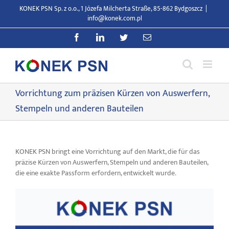
Zum
KONEK PSN Sp. z o.o., 1 Józefa Milcherta Straße, 85-862 Bydgoszcz
|
Inhalt
info@konek.com.pl
springen
Facebook
LinkedIn
Twitter
E-
Mail
Vorrichtung zum präzisen Kürzen von Auswerfern,
Stempeln und anderen Bauteilen
KONEK PSN bringt eine Vorrichtung auf den Markt, die für das
präzise Kürzen von Auswerfern, Stempeln und anderen Bauteilen,
die eine exakte Passform erfordern, entwickelt wurde.