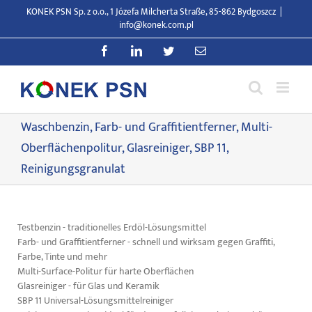
Zum
KONEK PSN Sp. z o.o., 1 Józefa Milcherta Straße, 85-862 Bydgoszcz
|
Inhalt
info@konek.com.pl
springen
Facebook
LinkedIn
Twitter
E-
Mail
Waschbenzin, Farb- und Graffitientferner, Multi-
Oberflächenpolitur, Glasreiniger, SBP 11,
Reinigungsgranulat
Testbenzin - traditionelles Erdöl-Lösungsmittel
Farb- und Graffitientferner - schnell und wirksam gegen Graffiti,
Farbe, Tinte und mehr
Multi-Surface-Politur für harte Oberflächen
Glasreiniger - für Glas und Keramik
SBP 11 Universal-Lösungsmittelreiniger