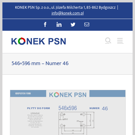
Przejdź
KONEK PSN Sp. z o.o., ul. Józefa Milcherta 1, 85-862 Bydgoszcz
|
do
info@konek.com.pl
zawartości
Facebook
LinkedIn
Twitter
E-
mail
546×596 mm – Numer 46