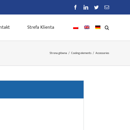
Facebook
LinkedIn
Twitter
E-
mail
ntakt
Strefa Klienta
Strona główna
/
Cooling elements
/
Accessories