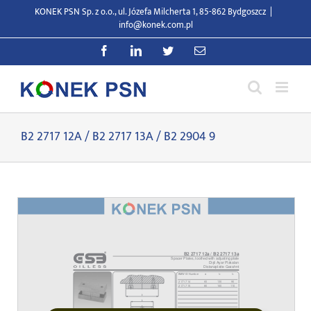
Przejdź
KONEK PSN Sp. z o.o., ul. Józefa Milcherta 1, 85-862 Bydgoszcz
|
do
info@konek.com.pl
zawartości
Facebook
LinkedIn
Twitter
E-
mail
B2 2717 12A / B2 2717 13A / B2 2904 9