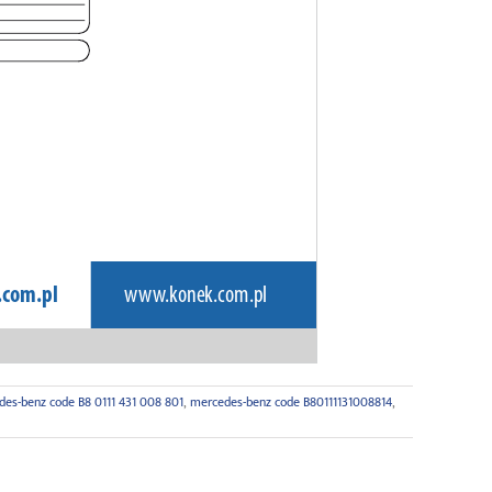
es-benz code B8 0111 431 008 801
,
mercedes-benz code B80111131008814
,