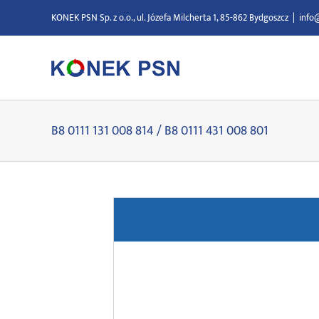
Przejdź
KONEK PSN Sp. z o.o., ul. Józefa Milcherta 1, 85-862 Bydgoszcz
|
info
do
zawartości
B8 0111 131 008 814 / B8 0111 431 008 801