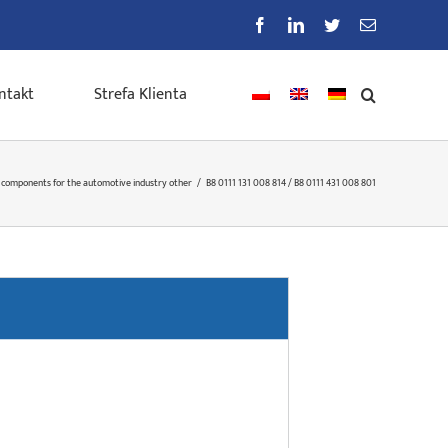
Facebook
LinkedIn
Twitter
E-
mail
ntakt
Strefa Klienta
 components for the automotive industry other
/
B8 0111 131 008 814 / B8 0111 431 008 801