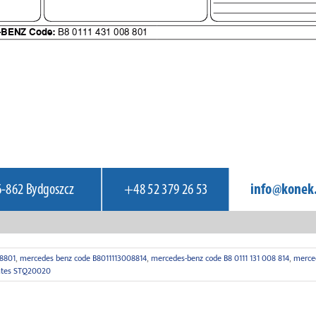
8801
,
mercedes benz code B8011113008814
,
mercedes-benz code B8 0111 131 008 814
,
merced
lates STQ20020