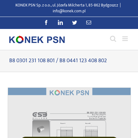
Przejdź
KONEK PSN Sp. z o.o., ul. Józefa Milcherta 1, 85-862 Bydgoszcz
|
do
info@konek.com.pl
zawartości
Facebook
LinkedIn
Twitter
E-
mail
B8 0301 231 108 801 / B8 0441 123 408 802