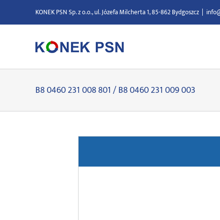
Przejdź
KONEK PSN Sp. z o.o., ul. Józefa Milcherta 1, 85-862 Bydgoszcz
|
info
do
zawartości
B8 0460 231 008 801 / B8 0460 231 009 003