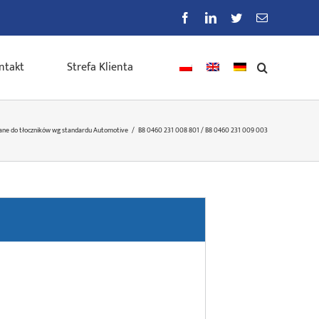
Facebook
LinkedIn
Twitter
E-
mail
ntakt
Strefa Klienta
ane do tłoczników wg standardu Automotive
/
B8 0460 231 008 801 / B8 0460 231 009 003