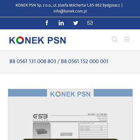
Przejdź
KONEK PSN Sp. z o.o., ul. Józefa Milcherta 1, 85-862 Bydgoszcz
|
do
info@konek.com.pl
zawartości
Facebook
LinkedIn
Twitter
E-
mail
B8 0561 131 008 803 / B8 0561 152 000 001