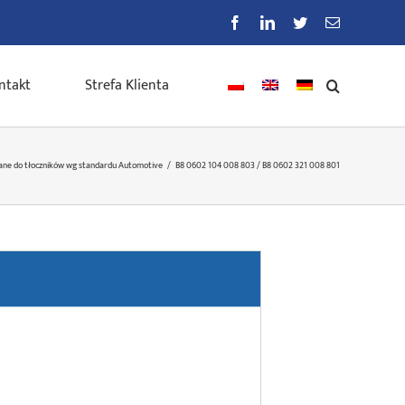
Facebook
LinkedIn
Twitter
E-
mail
ntakt
Strefa Klienta
ane do tłoczników wg standardu Automotive
/
B8 0602 104 008 803 / B8 0602 321 008 801