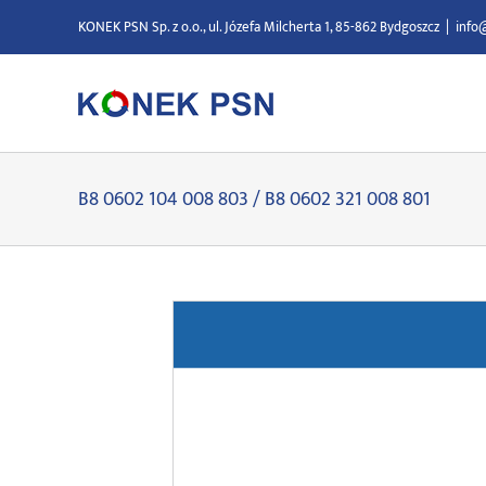
Przejdź
KONEK PSN Sp. z o.o., ul. Józefa Milcherta 1, 85-862 Bydgoszcz
|
info
do
zawartości
B8 0602 104 008 803 / B8 0602 321 008 801