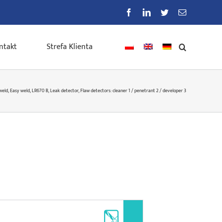
Facebook
LinkedIn
Twitter
E-
mail
ntakt
Strefa Klienta
weld, Easy weld, LR670 B, Leak detector, Flaw detectors: cleaner 1 / penetrant 2 / developer 3