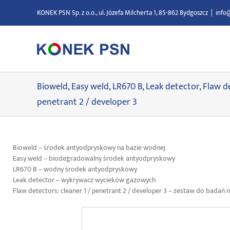
Przejdź
KONEK PSN Sp. z o.o., ul. Józefa Milcherta 1, 85-862 Bydgoszcz
|
info
do
zawartości
Bioweld, Easy weld, LR670 B, Leak detector, Flaw de
penetrant 2 / developer 3
Bioweld – środek antyodpryskowy na bazie wodnej
Easy weld – biodegradowalny środek antyodpryskowy
LR670 B – wodny środek antyodpryskowy
Leak detector – wykrywacz wycieków gazowych
Flaw detectors: cleaner 1 / penetrant 2 / developer 3 – zestaw do badań