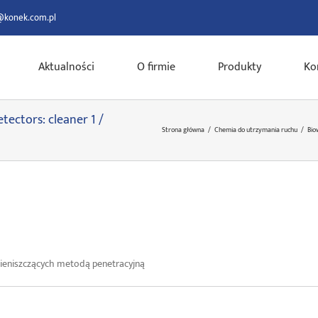
@konek.com.pl
Aktualności
O firmie
Produkty
Ko
tectors: cleaner 1 /
Strona główna
/
Chemia do utrzymania ruchu
/
Bio
 nieniszczących metodą penetracyjną