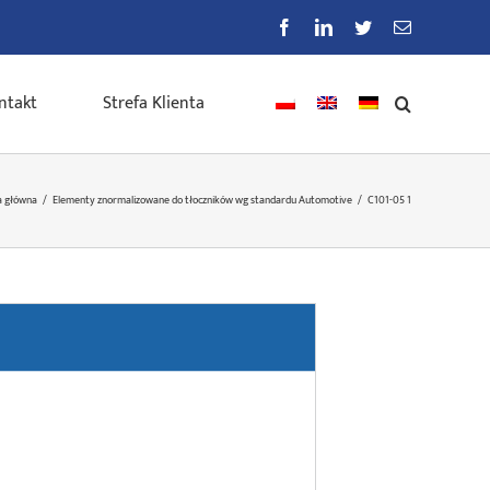
Facebook
LinkedIn
Twitter
E-
mail
ntakt
Strefa Klienta
a główna
/
Elementy znormalizowane do tłoczników wg standardu Automotive
/
C101-05 1