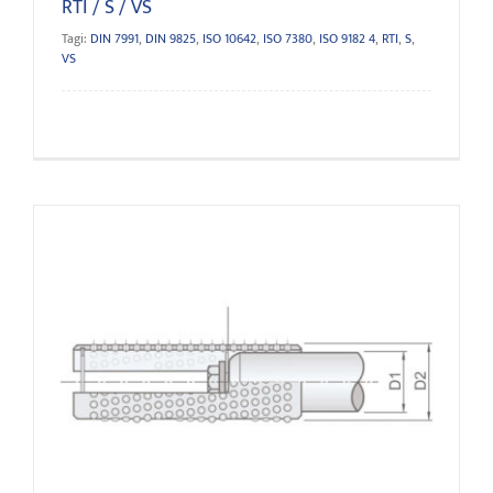
RTI / S / VS
Tagi:
DIN 7991
,
DIN 9825
,
ISO 10642
,
ISO 7380
,
ISO 9182 4
,
RTI
,
S
,
VS
GSAB