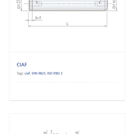
CIAF
CIAF
Tagi:
ciaf
,
DIN 9825
,
ISO 9182 2