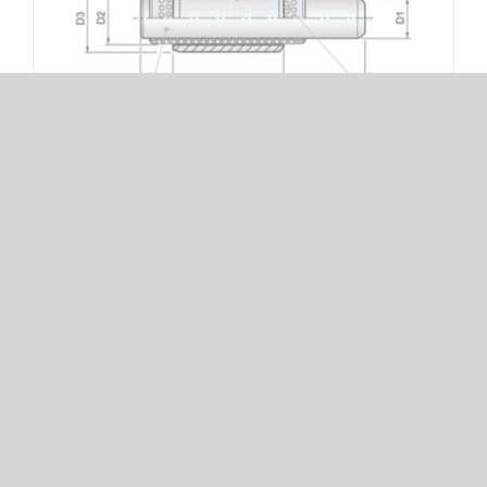
SET A – CM / GSA / GSAS1 / BGA
SET A – CM / GSA / GSAS1 / BGA
Tagi:
BGA
,
CM
,
DIN 5401
,
GSA
,
GSAS1
,
SET A