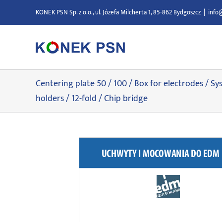
Przejdź
KONEK PSN Sp. z o.o., ul. Józefa Milcherta 1, 85-862 Bydgoszcz
|
info
do
zawartości
Centering plate 50 / 100 / Box for electrodes / S
holders / 12-fold / Chip bridge