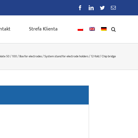
Facebook
LinkedIn
Twitter
E-
mail
ntakt
Strefa Klienta
late 50 / 100 / Box for electrodes / System stand for electrode holders / 12-fold / Chip bridge