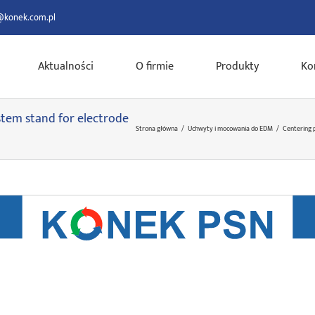
@konek.com.pl
Aktualności
O firmie
Produkty
Ko
ystem stand for electrode
Strona główna
/
Uchwyty i mocowania do EDM
/
Centering p