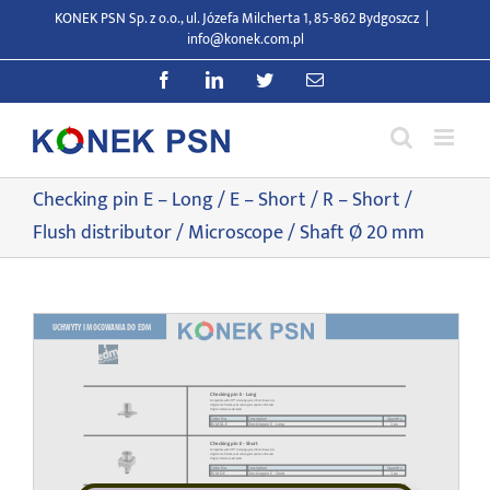
Przejdź
KONEK PSN Sp. z o.o., ul. Józefa Milcherta 1, 85-862 Bydgoszcz
|
do
info@konek.com.pl
zawartości
Facebook
LinkedIn
Twitter
E-
mail
Checking pin E – Long / E – Short / R – Short /
Flush distributor / Microscope / Shaft Ø 20 mm