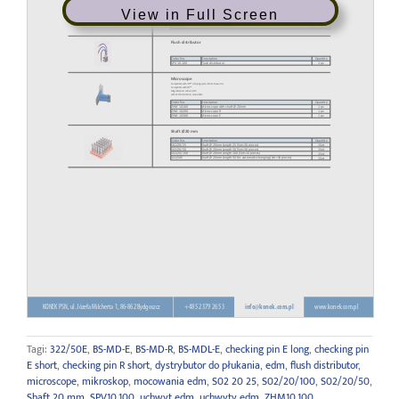
View in Full Screen
Tagi:
322/50E
,
BS-MD-E
,
BS-MD-R
,
BS-MDL-E
,
checking pin E long
,
checking pin
E short
,
checking pin R short
,
dystrybutor do płukania
,
edm
,
flush distributor
,
microscope
,
mikroskop
,
mocowania edm
,
S02 20 25
,
S02/20/100
,
S02/20/50
,
Shaft 20 mm
,
SPV10.100
,
uchwyt edm
,
uchwyty edm
,
ZHM10.100
,