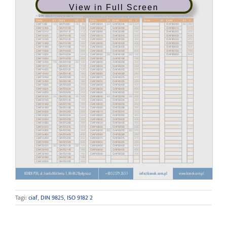
View in Full Screen
Tagi:
ciaf
,
DIN 9825
,
ISO 9182 2