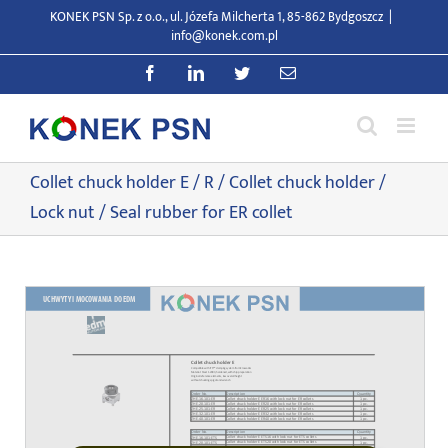
Przejdź
KONEK PSN Sp. z o.o., ul. Józefa Milcherta 1, 85-862 Bydgoszcz
|
do
info@konek.com.pl
zawartości
Facebook
LinkedIn
Twitter
E-
mail
Collet chuck holder E / R / Collet chuck holder /
Lock nut / Seal rubber for ER collet