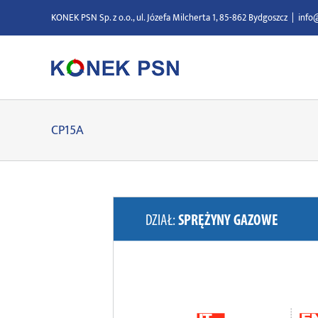
Przejdź
KONEK PSN Sp. z o.o., ul. Józefa Milcherta 1, 85-862 Bydgoszcz
|
info
do
zawartości
CP15A