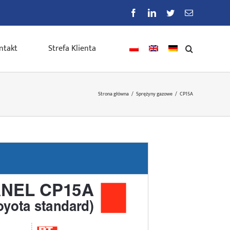
Facebook
LinkedIn
Twitter
E-
mail
ntakt
Strefa Klienta
Strona główna
/
Sprężyny gazowe
/
CP15A