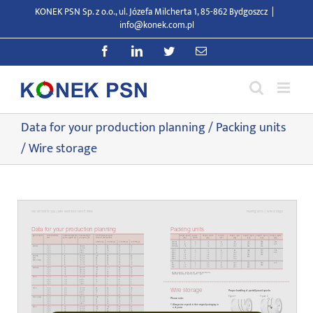
Przejdź
KONEK PSN Sp. z o.o., ul. Józefa Milcherta 1, 85-862 Bydgoszcz
|
do
info@konek.com.pl
zawartości
Facebook
LinkedIn
Twitter
E-
mail
Data for your production planning / Packing units
/ Wire storage