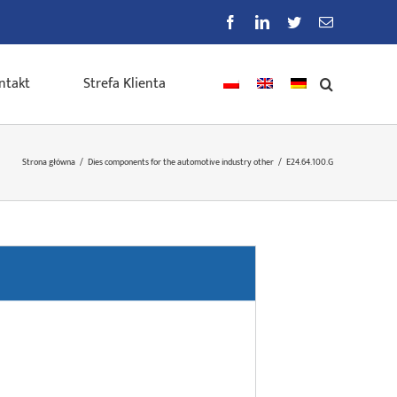
Facebook
LinkedIn
Twitter
E-
mail
ntakt
Strefa Klienta
Strona główna
/
Dies components for the automotive industry other
/
E24.64.100.G