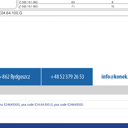
less E2464100G
,
psa code E24.64.100.G
,
psa code E2464100G