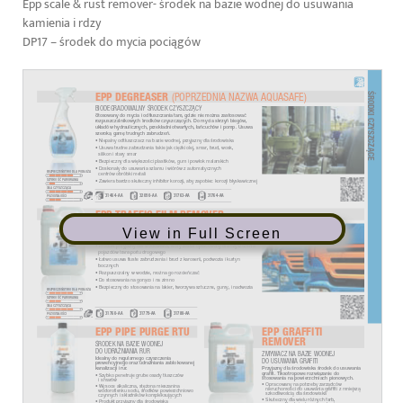
Epp scale & rust remover- środek na bazie wodnej do usuwania
kamienia i rdzy
DP17 – środek do mycia pociągów
View in Full Screen