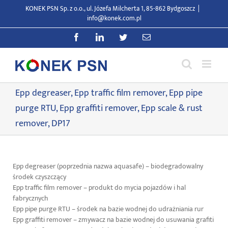
Przejdź
KONEK PSN Sp. z o.o., ul. Józefa Milcherta 1, 85-862 Bydgoszcz
|
do
info@konek.com.pl
zawartości
Facebook
LinkedIn
Twitter
E-
mail
Epp degreaser, Epp traffic film remover, Epp pipe
purge RTU, Epp graffiti remover, Epp scale & rust
remover, DP17
Epp degreaser (poprzednia nazwa aquasafe) – biodegradowalny
środek czyszczący
Epp traffic film remover – produkt do mycia pojazdów i hal
fabrycznych
Epp pipe purge RTU – środek na bazie wodnej do udrażniania rur
Epp graffiti remover – zmywacz na bazie wodnej do usuwania grafiti