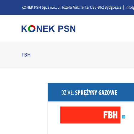
Przejdź
KONEK PSN Sp. z o.o., ul. Józefa Milcherta 1, 85-862 Bydgoszcz
|
info
do
zawartości
FBH