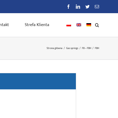
Facebook
LinkedIn
Twitter
E-
mail
ntakt
Strefa Klienta
Strona główna
/
Gas springs
/
FB – FBH
/
FBH