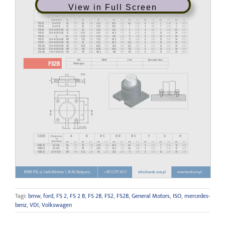
View in Full Screen
Tagi:
bmw
,
ford
,
FS 2
,
FS 2 B
,
FS 2B
,
FS2
,
FS2B
,
General Motors
,
ISO
,
mercedes-
benz
,
VDI
,
Volkswagen