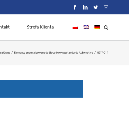
Facebook
LinkedIn
Twitter
E-
mail
ntakt
Strefa Klienta
a główna
/
Elementy znormalizowane do tłoczników wg standardu Automotive
/
G217-01 1