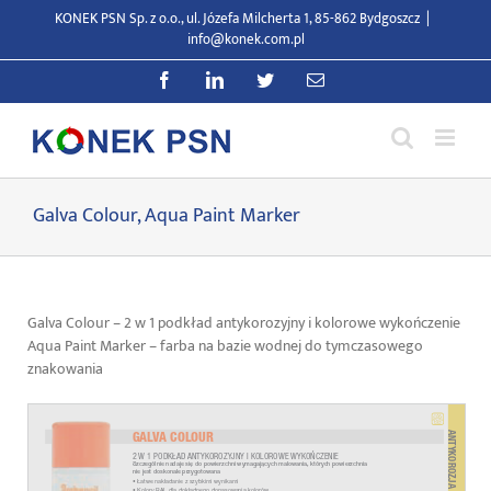
Przejdź
KONEK PSN Sp. z o.o., ul. Józefa Milcherta 1, 85-862 Bydgoszcz
|
do
info@konek.com.pl
zawartości
Facebook
LinkedIn
Twitter
E-
mail
Galva Colour, Aqua Paint Marker
Galva Colour – 2 w 1 podkład antykorozyjny i kolorowe wykończenie
Aqua Paint Marker – farba na bazie wodnej do tymczasowego
znakowania