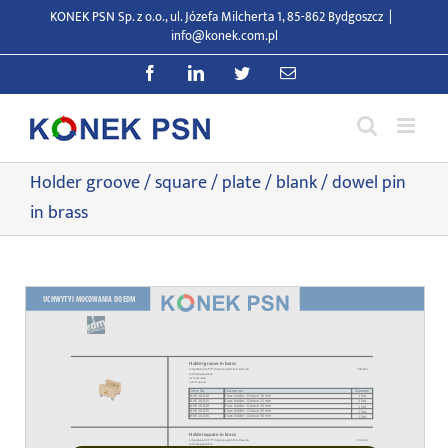
Przejdź
KONEK PSN Sp. z o.o., ul. Józefa Milcherta 1, 85-862 Bydgoszcz
|
do
info@konek.com.pl
zawartości
Facebook
LinkedIn
Twitter
E-
mail
Holder groove / square / plate / blank / dowel pin
in brass