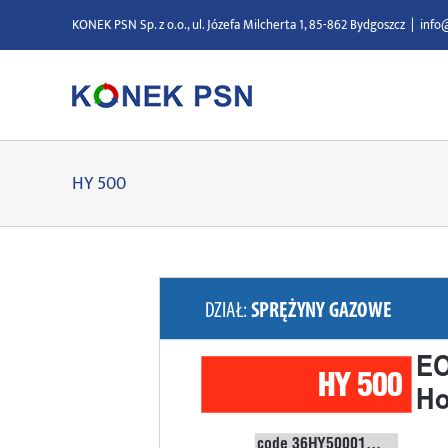
Przejdź
KONEK PSN Sp. z o.o., ul. Józefa Milcherta 1, 85-862 Bydgoszcz
|
info
do
zawartości
HY 500