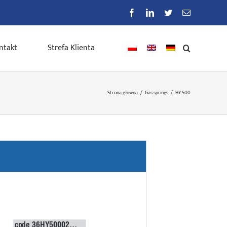
Facebook
LinkedIn
Twitter
E-
mail
ntakt
Strefa Klienta
Strona główna
/
Gas springs
/
HY 500