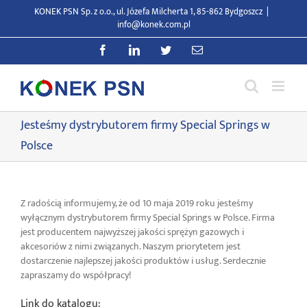
Przejdź
KONEK PSN Sp. z o.o., ul. Józefa Milcherta 1, 85-862 Bydgoszcz
|
do
info@konek.com.pl
zawartości
Facebook
LinkedIn
Twitter
E-
mail
Jesteśmy dystrybutorem firmy Special Springs w
Polsce
Z radością informujemy, że od 10 maja 2019 roku jesteśmy
wyłącznym dystrybutorem firmy Special Springs w Polsce. Firma
jest producentem najwyższej jakości sprężyn gazowych i
akcesoriów z nimi związanych. Naszym priorytetem jest
dostarczenie najlepszej jakości produktów i usług. Serdecznie
zapraszamy do współpracy!
Link do katalogu: