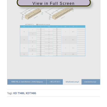
View in Full Screen
Tagi:
KD T1486
,
KDT1486