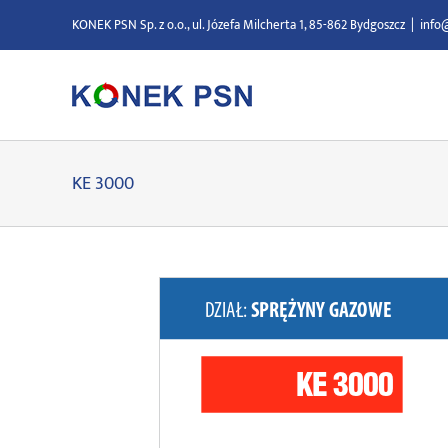
Przejdź
KONEK PSN Sp. z o.o., ul. Józefa Milcherta 1, 85-862 Bydgoszcz
|
info
do
zawartości
KE 3000