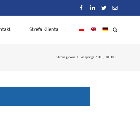
Facebook
LinkedIn
Twitter
E-
mail
ntakt
Strefa Klienta
Strona główna
/
Gas springs
/
KE
/
KE 3000