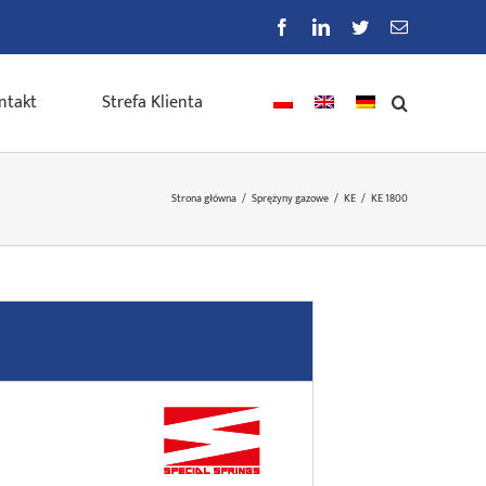
Facebook
LinkedIn
Twitter
E-
mail
ntakt
Strefa Klienta
Strona główna
/
Sprężyny gazowe
/
KE
/
KE 1800