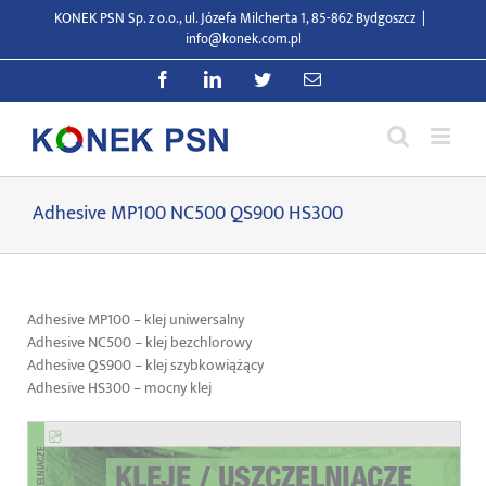
Przejdź
KONEK PSN Sp. z o.o., ul. Józefa Milcherta 1, 85-862 Bydgoszcz
|
do
info@konek.com.pl
zawartości
Facebook
LinkedIn
Twitter
E-
mail
Adhesive MP100 NC500 QS900 HS300
Adhesive MP100 – klej uniwersalny
Adhesive NC500 – klej bezchlorowy
Adhesive QS900 – klej szybkowiążący
Adhesive HS300 – mocny klej