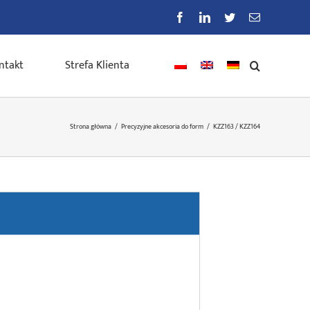
Facebook
LinkedIn
Twitter
E-
mail
ntakt
Strefa Klienta
Strona główna
/
Precyzyjne akcesoria do form
/
KZZ163 / KZZ164