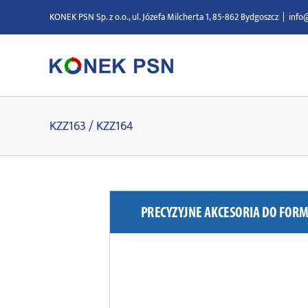
Przejdź
KONEK PSN Sp. z o.o., ul. Józefa Milcherta 1, 85-862 Bydgoszcz
|
info
do
zawartości
KZZ163 / KZZ164