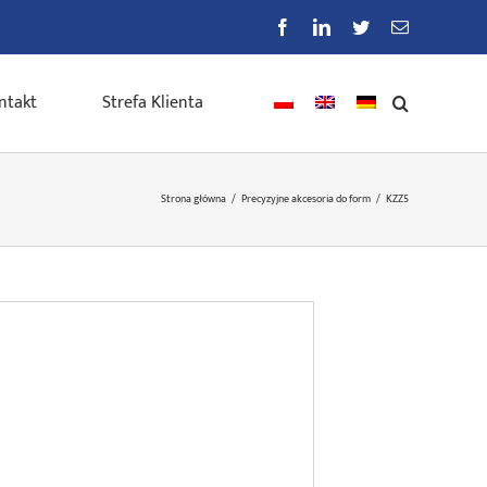
Facebook
LinkedIn
Twitter
E-
mail
ntakt
Strefa Klienta
Strona główna
/
Precyzyjne akcesoria do form
/
KZZ5