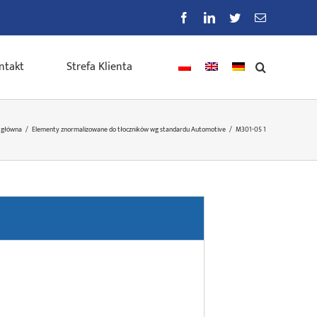
Facebook
LinkedIn
Twitter
E-
mail
ntakt
Strefa Klienta
 główna
/
Elementy znormalizowane do tłoczników wg standardu Automotive
/
M301-05 1