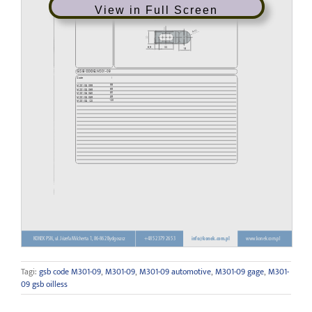
View in Full Screen
Tagi:
gsb code M301-09
,
M301-09
,
M301-09 automotive
,
M301-09 gage
,
M301-
09 gsb oilless