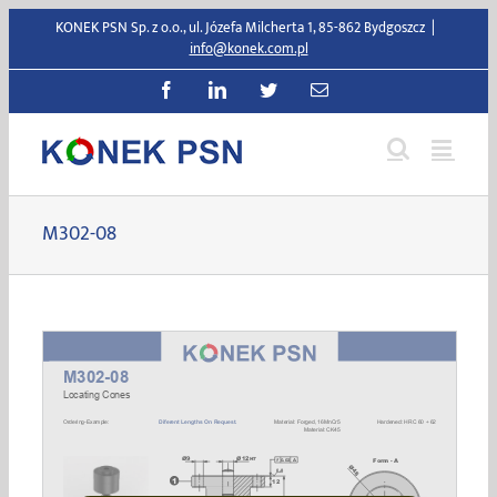
Przejdź
KONEK PSN Sp. z o.o., ul. Józefa Milcherta 1, 85-862 Bydgoszcz
|
do
info@konek.com.pl
zawartości
Facebook
LinkedIn
Twitter
E-
mail
M302-08