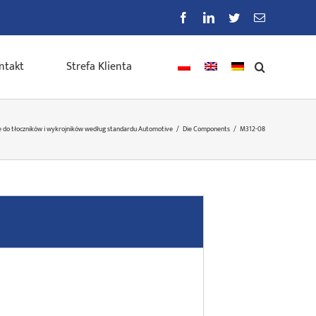
Facebook
LinkedIn
Twitter
E-
mail
ntakt
Strefa Klienta
 do tłoczników i wykrojników według standardu Automotive
/
Die Components
/
M312-08