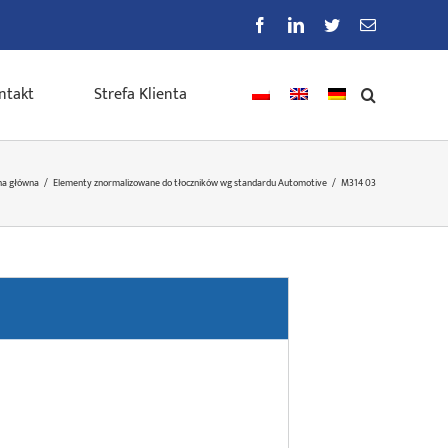
Facebook
LinkedIn
Twitter
E-
mail
ntakt
Strefa Klienta
na główna
/
Elementy znormalizowane do tłoczników wg standardu Automotive
/
M314 03