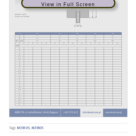
View in Full Screen
Tagi:
M318-05
,
M31805