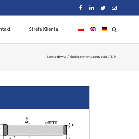
Facebook
LinkedIn
Twitter
E-
mail
ntakt
Strefa Klienta
Strona główna
/
Guiding elements, sprue bush
/
N 14