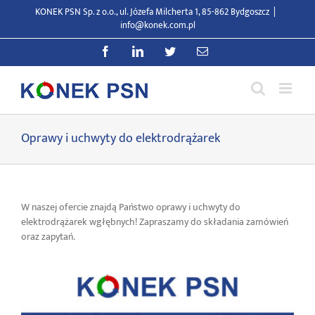
Przejdź
KONEK PSN Sp. z o.o., ul. Józefa Milcherta 1, 85-862 Bydgoszcz
|
do
info@konek.com.pl
zawartości
Facebook
LinkedIn
Twitter
E-
mail
Oprawy i uchwyty do elektrodrążarek
W naszej ofercie znajdą Państwo oprawy i uchwyty do
elektrodrążarek wgłębnych! Zapraszamy do składania zamówień
oraz zapytań.