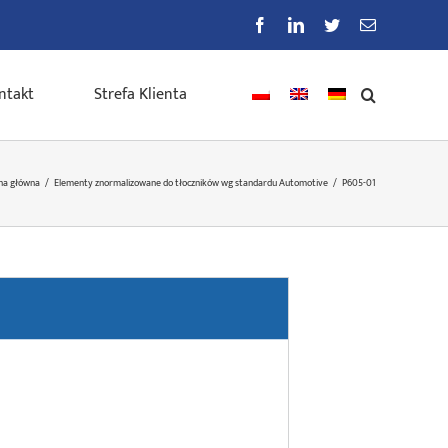
Facebook
LinkedIn
Twitter
E-
mail
ntakt
Strefa Klienta
na główna
/
Elementy znormalizowane do tłoczników wg standardu Automotive
/
P605-01