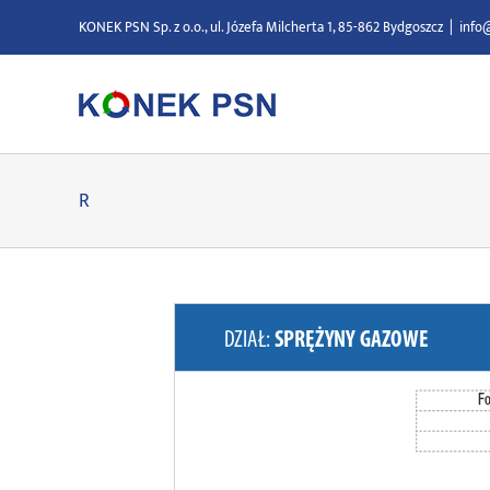
Przejdź
KONEK PSN Sp. z o.o., ul. Józefa Milcherta 1, 85-862 Bydgoszcz
|
info
do
zawartości
R