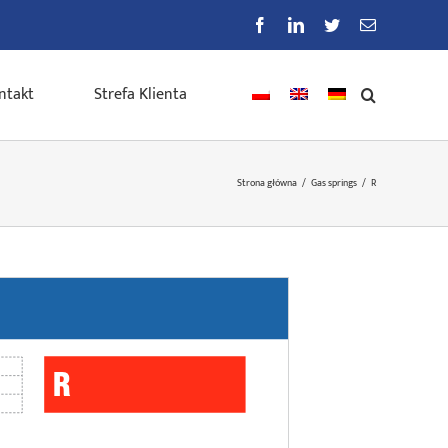
Facebook
LinkedIn
Twitter
E-
mail
ntakt
Strefa Klienta
Strona główna
/
Gas springs
/
R