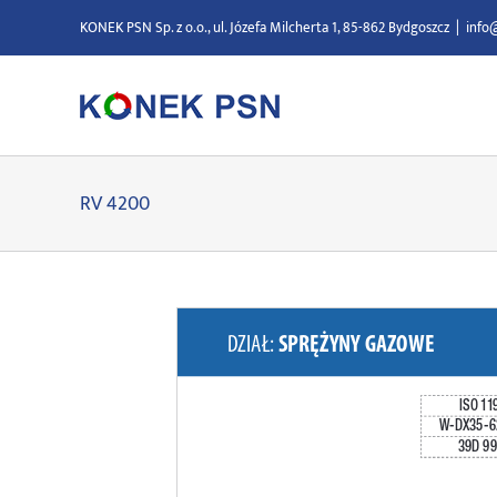
Przejdź
KONEK PSN Sp. z o.o., ul. Józefa Milcherta 1, 85-862 Bydgoszcz
|
info
do
zawartości
RV 4200