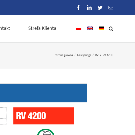
Facebook
LinkedIn
Twitter
E-
mail
ntakt
Strefa Klienta
Strona główna
/
Gas springs
/
RV
/
RV 4200