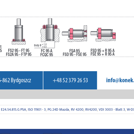
,
E24.54.815.G PSA
,
ISO 11901 - 3
,
PG 24D Mazda
,
RV 4200
,
RV4200
,
VDI 3003 - Blatt 3
,
W-DX