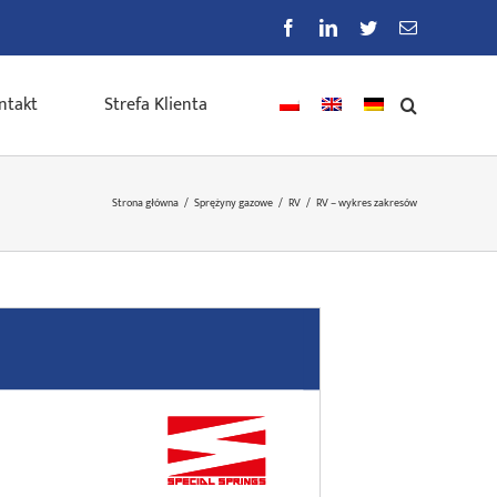
Facebook
LinkedIn
Twitter
E-
mail
ntakt
Strefa Klienta
Strona główna
/
Sprężyny gazowe
/
RV
/
RV – wykres zakresów